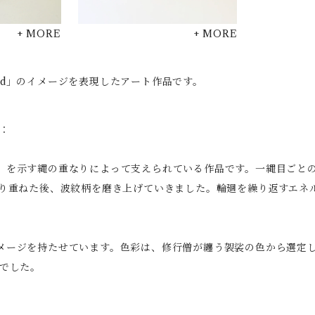
+ MORE
+ MORE
Road」のイメージを表現したアート作品です。
説：
」を示す縄の重なりによって支えられている作品です。一縄目ごとの
塗り重ねた後、波紋柄を磨き上げていきました。輪廻を繰り返すエネ
メージを持たせています。色彩は、修行僧が纏う袈裟の色から選定
覚でした。