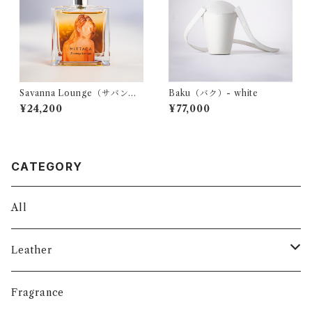
Savanna Lounge（サバンナ
Baku（バク）- white
ラウンジ）
¥24,200
¥77,000
CATEGORY
All
Leather
Bag
Fragrance