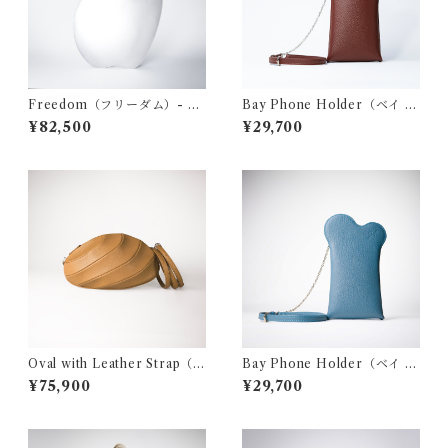
Freedom（フリーダム）- w
Bay Phone Holder（ベイ フ
hite
ォン ホルダー） - bordeaux
¥82,500
¥29,700
Oval with Leather Strap（オ
Bay Phone Holder（ベイ フ
ーバル ウィズ レザー ストラッ
ォン ホルダー）- blue
¥75,900
¥29,700
プ）- Brown