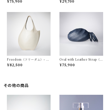
¥75,900
¥29,700
プ）- Brown
Freedom（フリーダム）- cr
Oval with Leather Strap（オ
eam beige
ーバル ウィズ レザー ストラッ
¥82,500
¥75,900
プ）- navy
その他の商品