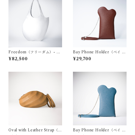
Freedom（フリーダム）- w
Bay Phone Holder（ベイ フ
hite
ォン ホルダー） - bordeaux
¥82,500
¥29,700
Oval with Leather Strap（オ
Bay Phone Holder（ベイ フ
ーバル ウィズ レザー ストラッ
ォン ホルダー）- blue